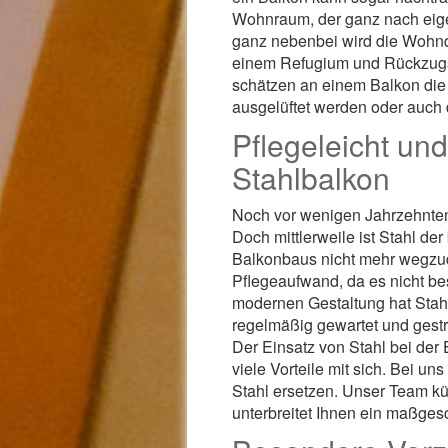
Wohnraum, der ganz nach eig
ganz nebenbei wird die Wohnqu
einem Refugium und Rückzugs
schätzen an einem Balkon die 
ausgelüftet werden oder auch di
Pflegeleicht un
Stahlbalkon
Noch vor wenigen Jahrzehnten 
Doch mittlerweile ist Stahl de
Balkonbaus nicht mehr wegzude
Pflegeaufwand, da es nicht be
modernen Gestaltung hat Stahl
regelmäßig gewartet und gestr
Der Einsatz von Stahl bei der 
viele Vorteile mit sich. Bei u
Stahl ersetzen. Unser Team k
unterbreitet Ihnen ein maßges