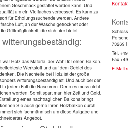
Kontakt
enem Geschmack gestaltet werden kann. Und
alität um ein Vielfaches verbessert. Es kann zu
ort für Erholungssuchende werden. Andere
Konta
frische Luft, an der Wäsche getrocknet oder
e Grillmöglichkeit, die sich hier bietet.
Schloss
Porsche
d witterungsbeständig:
73269 H
Tel. +4
Fax +49
war Holz das Material der Wahl für einen Balkon.
r beliebteste Werkstoff und auf dem Gebiet des
E-Mail 
nken. Die Nachteile bei Holz ist der große
sonders witterungsbeständig ist. Und auch bei der
 in jedem Fall die Nase vorn. Denn es muss nicht
ichen werden. Somit spart man hier Zeit und Geld.
Erstellung eines nachträglichen Balkons bringt
ns können Sie auch gerne Ihren Holzbalkon durch
ümmert sich fachmännisch um diese Aufgabe und
chneidertes Angebot.