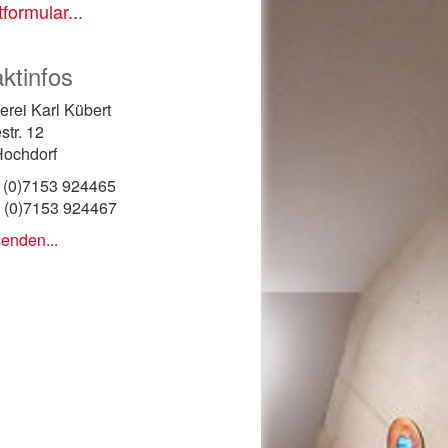
formular...
ktinfos
erei Karl Kübert
str. 12
ochdorf
9 (0)7153 924465
 (0)7153 924467
senden...