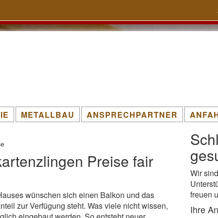
IE
METALLBAU
ANSPRECHPARTNER
ANFA
Sch
se
gesu
rtenzlingen Preise fair
Wir sin
Unterst
freuen 
Hauses wünschen sich einen Balkon und das
eil zur Verfügung steht. Was viele nicht wissen,
Ihre A
glich eingebaut werden. So entsteht neuer