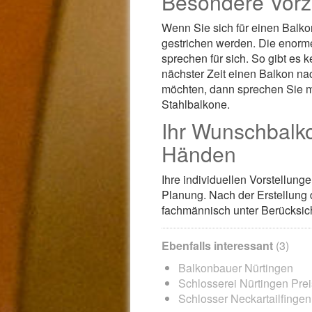
Besondere Vorz
Wenn Sie sich für einen Balko
gestrichen werden. Die enorme
sprechen für sich. So gibt es 
nächster Zeit einen Balkon na
möchten, dann sprechen Sie mit
Stahlbalkone.
Ihr Wunschbalko
Händen
Ihre individuellen Vorstellun
Planung. Nach der Erstellung
fachmännisch unter Berücksich
Ebenfalls interessant
(3)
Balkonbauer Nürtingen
Schlosserei Nürtingen Pre
Schlosser Neckartailfingen