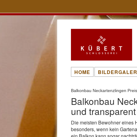
HOME
BILDERGALER
Balkonbau Neckartenzlingen Prei
Balkonbau Necka
und transparent
Die meisten Bewohner eines 
besonders, wenn kein Gartenant
ein Balkon kann sogar nachträ